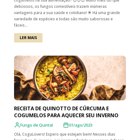
cogumelos na sua alimentação? 😍😍😍 Muito mais do que
deliciosos, os fungos comestíveis trazem inúmeras
vantagens para a sua saúde e cotidiano! 🌟 Há uma grande
variedade de espécies e todas são muito saborosas e
fáceis...
LER MAIS
RECEITA DE QUINOTTO DE CÚRCUMA E
COGUMELOS PARA AQUECER SEU INVERNO
Fungo de Quintal
01/ago/2023
Olá, CoguLovers! Espero que estejam bem! Nesses dias