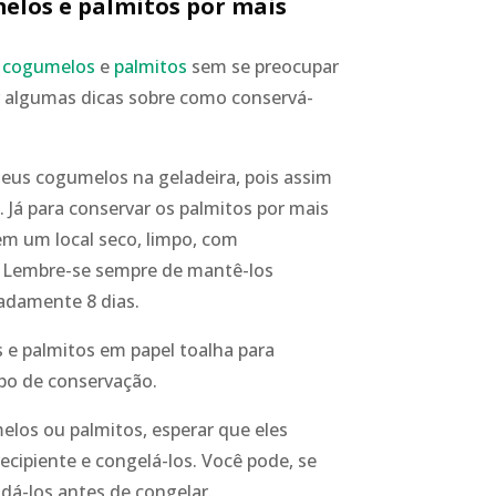
elos e palmitos por mais
s
cogumelos
e
palmitos
sem se preocupar
 algumas dicas sobre como conservá-
seus cogumelos na geladeira, pois assim
Já para conservar os palmitos por mais
m um local seco, limpo, com
. Lembre-se sempre de mantê-los
adamente 8 dias.
e palmitos em papel toalha para
po de conservação.
los ou palmitos, esperar que eles
ecipiente e congelá-los. Você pode, se
aldá-los antes de congelar.