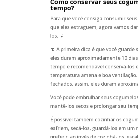
Como conservar seus cogum
tempo?
Para que você consiga consumir seu
que eles estraguem, agora vamos dar
los. 💡
🍄 A primeira dica é que você guarde 
eles duram aproximadamente 10 dias. 
tempo é recomendável conservá-los e
temperatura amena e boa ventilação
fechados, assim, eles duram aproxim
Você pode embrulhar seus cogumelos 
mantê-los secos e prolongar seu tem
É possível também cozinhar os cogume
esfriem, secá-los, guardá-los em um r
preferir, ao invés de cozinhá-los, esc