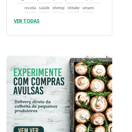
receita
saúde
shimeji
shitake
umami
VER TODAS