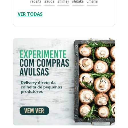
receita
saúde
shimeji
shitake
umami
VER TODAS