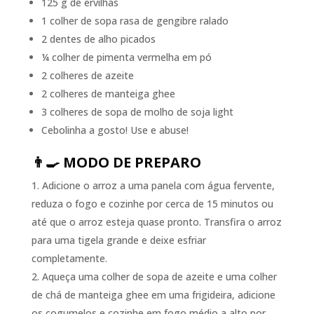
125 g de ervilhas
1 colher de sopa rasa de gengibre ralado
2 dentes de alho picados
¼ colher de pimenta vermelha em pó
2 colheres de azeite
2 colheres de manteiga ghee
3 colheres de sopa de molho de soja light
Cebolinha a gosto! Use e abuse!
👨‍🍳 MODO DE PREPARO
Adicione o arroz a uma panela com água fervente,
reduza o fogo e cozinhe por cerca de 15 minutos ou
até que o arroz esteja quase pronto. Transfira o arroz
para uma tigela grande e deixe esfriar
completamente.
Aqueça uma colher de sopa de azeite e uma colher
de chá de manteiga ghee em uma frigideira, adicione
os cogumelos e cozinhe em fogo médio a alto por