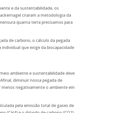
iente e da sustentabilidade, os
Wackernagel criaram a metodologia da
mensura quanta terra precisamos para
egada de carbono, o cálculo da pegada
a individual que exige da biocapacidade
eio ambiente e sustentabilidade deve
Afinal, diminuir nossa pegada de
ar menos negativamente o ambiente em
lculada pela emissão total de gases de
ano (CH4) e o dióxido de carbono (CO2).