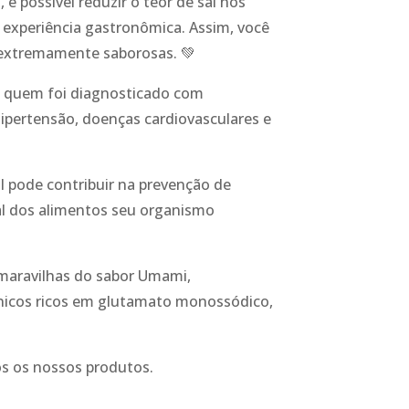
 possível reduzir o teor de sal nos
 experiência gastronômica. Assim, você
 extremamente saborosas. 💚
ra quem foi diagnosticado com
ipertensão, doenças cardiovasculares e
l pode contribuir na prevenção de
al dos alimentos seu organismo
 maravilhas do sabor Umami,
icos ricos em glutamato monossódico,
s os nossos produtos.