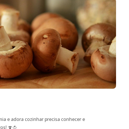
a e adora cozinhar precisa conhecer e
os! 🍄🍅