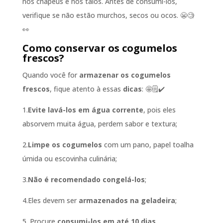
nos chapéus e nos talos. Antes de consumi-los,
verifique se não estão murchos, secos ou ocos. 😬🧐
👀
Como conservar os cogumelos
frescos?
Quando você for
armazenar os cogumelos
frescos
, fique atento à essas
dicas
: 🤩🗒️✔️
1.
Evite lavá-los em água corrente
, pois eles
absorvem muita água, perdem sabor e textura;
2.
Limpe os cogumelos
com um pano, papel toalha
úmida ou escovinha culinária;
3.
Não é recomendado congelá-los
;
4.Eles devem ser
armazenados na geladeira
;
5. Procure
consumi-los em até 10 dias
.